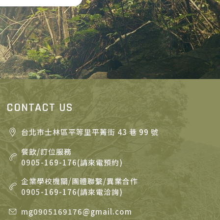
CONTACT US
台北市士林區平等里平菁街 43 巷 99 號
餐飲/訂位服務
0905-169-176(請來電預約)
企業學校機關/團體聯繫/異業合作
0905-169-176(請來電洽詢)
mg0905169176@gmail.com