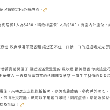
花況請鎖定FB粉絲專頁~
梅居餐1人為$480，精緻梅居餐1人為$600，有室內外座位，請
發售 改良版湯頭更香甜 讓您忍不住一口接一口的通通喝光光 預約
香萬壽菊莫屬了 最近滿滿黃澄澄的 風吹過 很美很香 你說這些花
天 最適合 一壺有萬壽菊花的熱騰騰香草茶 一份手工製作的香香
措施，來梅居走走逛逛拍拍照、參與務農體驗、參與戶外瑜珈、攀
，保持社交距離，就可以不用戴口罩哦！因應疫情，活動及餐點
洽談為準呦！