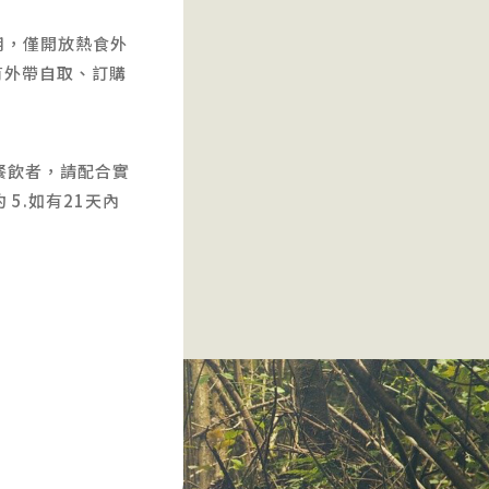
用，僅開放熱食外
有外帶自取、訂購
約餐飲者，請配合實
5.如有21天內