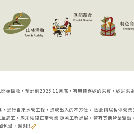
開始採收，預計到2025 11月底，有興趣喜歡的來賓，歡迎來
路，進行自來水管工程，造成出入的不方便。 因此梅居暫停營業
/12 周三至周五。周末恢復正常營業 隨著工程進展，若有其他營業變
加包涵，謝謝!!