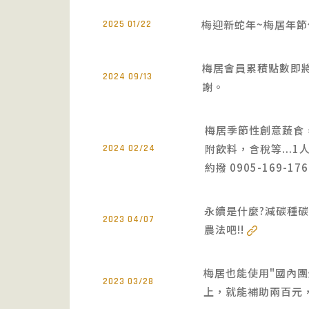
梅迎新蛇年~梅居年節休假
2025 01/22
梅居會員累積點數即將
2024 09/13
謝。
梅居季節性創意蔬食，
附飲料，含稅等...1
2024 02/24
約撥 0905-169-1
永續是什麼?減碳種碳
2023 04/07
農法吧!!
梅居也能使用"國內團
2023 03/28
上，就能補助兩百元