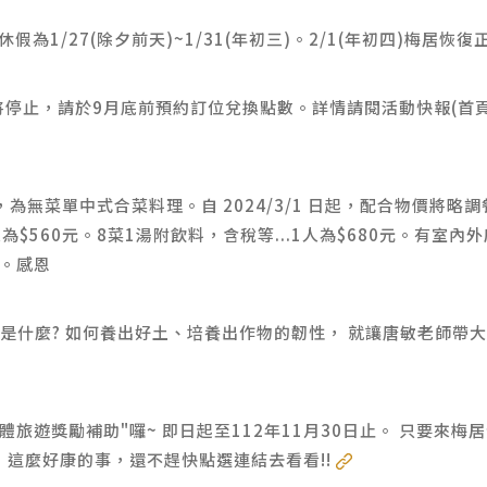
為1/27(除夕前天)~1/31(年初三)。2/1(年初四)梅居恢復正
停止，請於9月底前預約訂位兌換點數。詳情請閱活動快報(首頁
為無菜單中式合菜料理。自 2024/3/1 日起，配合物價將略調
人為$560元。8菜1湯附飲料，含稅等...1人為$680元。有室
76。感恩
是什麼? 如何養出好土、培養出作物的韌性， 就讓唐敏老師帶
體旅遊獎勵補助"囉~ 即日起至112年11月30日止。 只要來梅
，這麼好康的事，還不趕快點選連結去看看!!