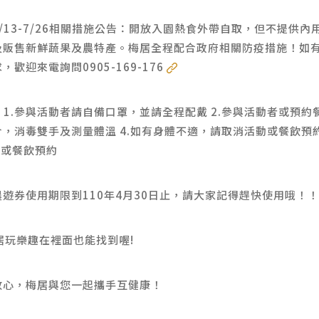
/13-7/26相關措施公告：開放入園熱食外帶自取，但不提供內
及販售新鮮蔬果及農特產。梅居全程配合政府相關防疫措施！如
歡迎來電詢問0905-169-176
 1.參與活動者請自備口罩，並請全程配戴 2.參與活動者或預
合，消毒雙手及測量體溫 4.如有身體不適，請取消活動或餐飲預約 
動或餐飲預約
遊券使用期限到110年4月30日止，請大家記得趕快使用哦！！
居玩樂趣在裡面也能找到喔!
放心，梅居與您一起攜手互健康！