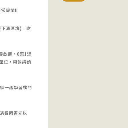
常營業!!
下滑區塊)，謝
餐飲價。6菜1湯
內外座位，用餐請預
大家一起學習樸門
居消費兩百元以