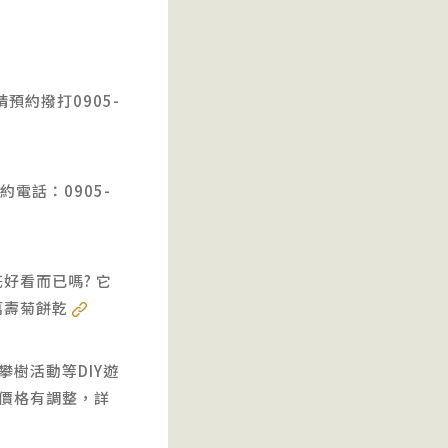
預約撥打0905-
電話：0905-
好看而已嗎? 它
萬壽菊餅乾
樹活動等DIY遊
價格有調整，詳