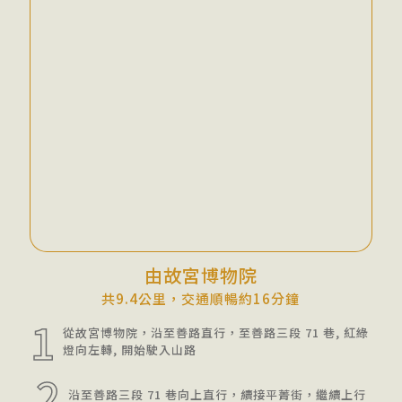
由故宮博物院
共9.4公里，交通順暢約16分鐘
1
從故宮博物院，沿至善路直行，至善路三段 71 巷, 紅綠
燈向左轉, 開始駛入山路
2
沿至善路三段 71 巷向上直行，續接平菁街，繼續上行