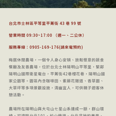
台北市士林區平等里平菁街 43 巷 99 號
營業時間 09:30~17:00 （週一、二公休）
服務專線：0905-169-176(請來電預約)
梅居休閒農場，一個令人身心安頓、放鬆愜意的蔬食
餐廳及友善農場，位於台北士林陽明山平等里，緊鄰
陽明山國際衛星電台，平菁街42巷櫻花巷，陽明山國
家公園等。園區內含咖啡田、紫藤花隧道、香草園、
大草坪等多項景觀設施，清幽宜人，可供親子遊客休
憩活動。
農場所在陽明山與大屯山七星山系連成一脈，群山環
繞，可遠眺台北101、松山機場、台北盆地的美景、