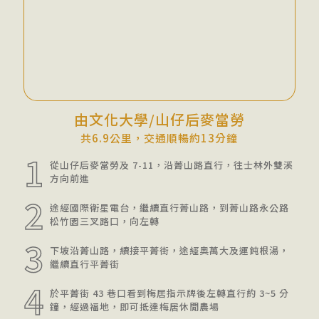
由文化大學/山仔后麥當勞
共6.9公里，交通順暢約13分鐘
1
從山仔后麥當勞及 7-11，沿菁山路直行，往士林外雙溪
方向前進
2
途經國際衛星電台，繼續直行菁山路，到菁山路永公路
松竹園三叉路口，向左轉
3
下坡沿菁山路，續接平菁街，途經奧萬大及運鈍根湯，
繼續直行平菁街
4
於平菁街 43 巷口看到梅居指示牌後左轉直行約 3~5 分
鐘，經過福地，即可抵達梅居休閒農場