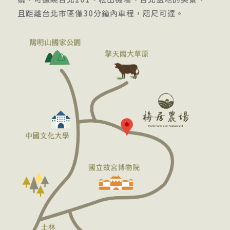
且距離台北市區僅30分鐘內車程，咫尺可達。