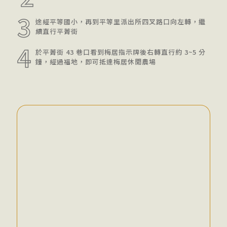
3
途經平等國小，再到平等里派出所四叉路口向左轉，繼
續直行平菁街
4
於平菁街 43 巷口看到梅居指示牌後右轉直行約 3~5 分
鐘，經過福地，即可抵達梅居休閒農場