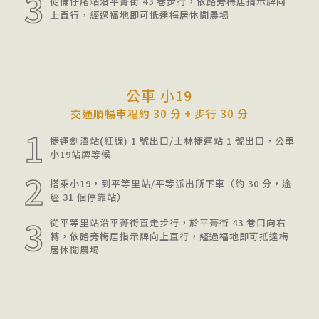
3
從倫仔尾站沿平菁街 43 巷步行，依路旁梅居指示牌向
上直行，經過福地即可抵達梅居休閒農場
公車 小19
交通順暢車程約 30 分 + 步行 30 分
1
捷運劍潭站(紅線) 1 號出口/士林捷運站 1 號出口，公車
小19站牌等候
2
搭乘小19，到平等里站/平等派出所下車（約 30 分，途
經 31 個停靠站）
3
從平等里站沿平菁街直走步行，於平菁街 43 巷口向右
轉，依路旁梅居指示牌向上直行，經過福地即可抵達梅
居休閒農場